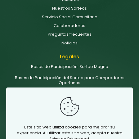
Nuestros Sorteos
Servicio Social Comunitario
Colaboradores
Preguntas frecuentes
Noticias
Legales
Bases de Participación: Sorteo Magno
Bases de Participación del Sorteo para Compradores
Oportunos
Bases de Participación del Sorteo de Colaboradores
Términos y condiciones
Aviso de privacidad sorteos UABC
Este sitio web utiliza cookies para mejorar su
SÍguenos
experiencia. Al utilizar este sitio web, acepta nuestro
Aviso de Privacidad.