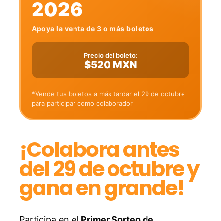
2026
Apoya la venta de 3 o más boletos
Precio del boleto:
$520 MXN
*Vende tus boletos a más tardar el 29 de octubre
para participar como colaborador
¡Colabora antes
del 29 de octubre y
gana en grande!
Participa en el
Primer Sorteo de