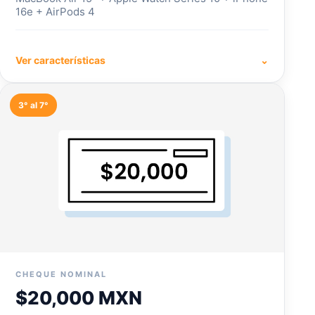
16e + AirPods 4
Ver características
⌄
3° al 7°
CHEQUE NOMINAL
$20,000 MXN