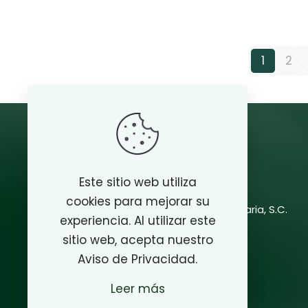
1
2
Este sitio web utiliza
cookies para mejorar su
Desarrollo y Vinculación Universitaria, S.C.
experiencia. Al utilizar este
sitio web, acepta nuestro
Contacto
Aviso de Privacidad.
Teléfono: 800 788 8222
Leer más
contactosorteos@uabc.edu.mx