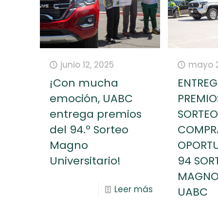
junio 12, 2025
mayo 2
¡Con mucha
ENTREG
emoción, UABC
PREMIO
entrega premios
SORTEO
del 94.º Sorteo
COMPR
Magno
OPORTU
Universitario!
94 SOR
MAGNO 
Leer más
UABC