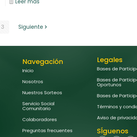
Leer más
3
Siguiente
Legales
Navegación
Bases de Partici
Inicio
Bases de Partici
Nosotros
Oportunos
Nuestros Sorteos
Bases de Partici
Servicio Social
Términos y condi
Comunitario
Aviso de privaci
Colaboradores
SÍguenos
Preguntas frecuentes